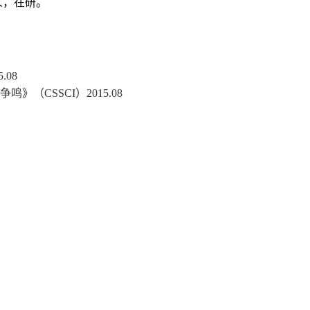
人，在研。
5.08
艺争鸣》（
CSSCI
）
2015.08