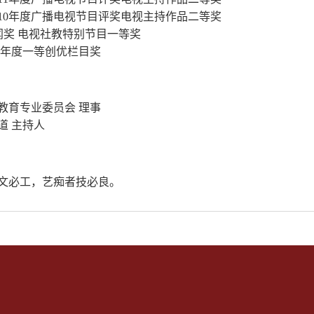
10
年度广播电视节目评奖电视主持作品二等奖
闻奖 电视社教特别节目一等奖
9
年度一等创优栏目奖
教育专业委员会 理事
道 主持人
文必工，艺痴者技必良。