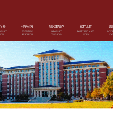
培养
科学研究
研究生培养
党群工作
国
ADUATE
SCIENTIFIC
GRADUATE
PARTY AND MASS
INTE
ION
RESEARCH
EDUCATION
WORK
EX