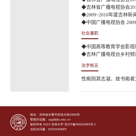
◆吉林省广播电视协会
20
◆
2009~2010
年度吉林新
◆中国广播电视协会
200
社会兼职
◆中国高等教育学会影视
◆吉林广播电视台乡村频
治学格言
性痴则其志凝，故书痴者
地址：吉林省长春市前进大街2699号
管理员信箱：zygl@jlu.edu.cn
版权所有 2015 吉林大学
吉ICP备06002985号-1
当前访问量：0020540665