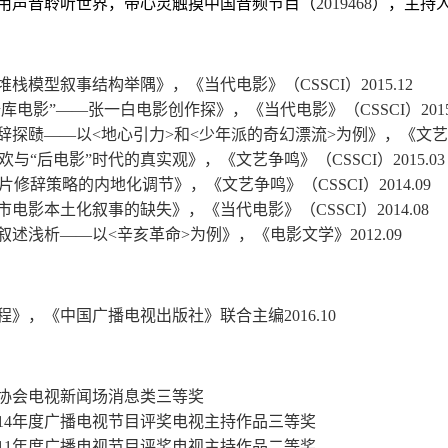
用声音聆听世界，带心灵触摸中国音频节目（
2019468
），主持
堆栈模型叙事结构举隅》，《当代电影》（
CSSCI
）
2015.12
数据库电影”——张一白电影创作探》，《当代电影》（
CSSCI
）
201
辞探赜——以
<
地心引力
>
和
<
少年派的奇幻漂流
>
为例》，《文
欢与“后电影”时代的真实观》，《文艺争鸣》（
CSSCI
）
2015.03
片修辞策略的内地化调节》，《文艺争鸣》（
CSSCI
）
2014.09
市电影本土化叙事的缺失》，《当代电影》（
CSSCI
）
2014.08
叙述浅析——以
<
辛亥革命
>
为例》，《电影文学》
2012.09
程》，《中国广播电视出版社》联合主编
2016.10
协会电视新闻场消息类三等奖
14
年度广播电视节目评奖电视主持作品三等奖
11
年度广播电视节目评奖电视主持作品二等奖