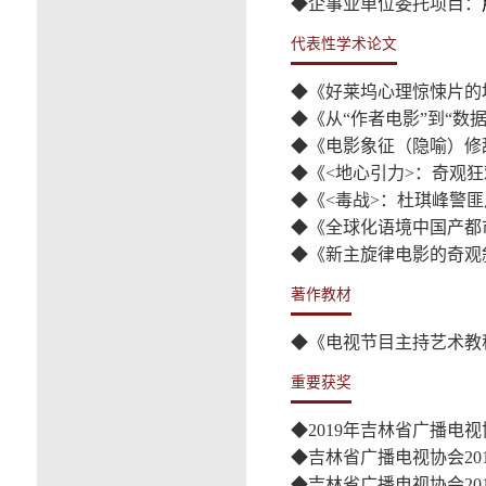
◆企事业单位委托项目：
代表性学术论文
◆《好莱坞心理惊悚片的
◆《从“作者电影”到“
◆《电影象征（隐喻）修
◆《
<
地心引力
>
：奇观狂
◆《
<
毒战
>
：杜琪峰警匪
◆《全球化语境中国产都
◆《新主旋律电影的奇观
著作教材
◆《电视节目主持艺术教
重要获奖
◆
2019
年吉林省广播电视
◆吉林省广播电视协会
20
◆吉林省广播电视协会
20