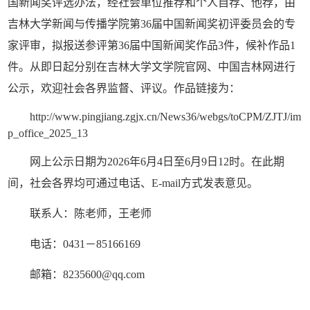
国新闻奖评选办法，经社会单位推荐和个人自荐、他荐，由
吉林大学新闻与传播学院第
36
届中国新闻奖初评委员会的专
家评审，拟报送参评第
36
届中国新闻奖作品
3
件，候补作品
1
件。从即日起分别在吉林大学文学院官网、中国吉林网进行
公示，欢迎社会各界监督、评议。作品链接为：
http://www.pingjiang.zgjx.cn/News36/webgs/toCPM/ZJTJ/im
p_office_2025_13
网上公示日期为
2026
年
6
月
4
日至
6
月
9
日
12
时。在此期
间，社会各界均可通过电话、
E-mail
方式发表意见。
联系人：陈老师，王老师
电话：
0431
－
85166169
邮箱：
8235600@qq.com